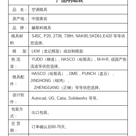
品 名：
空调模具
原产地：
中国黄岩
品 牌：
赫斯科模具
模具材
S45C, P20, 2738, 738H, NAK80,SKD61,E420 等等供
料:
您选择。
模 架:
LKM（龙记模架）或自制模架.
热 流
YUDO（柳道）, HASCO（哈斯高）, M-H-R, 或国产热
道：
流道等供您选择。
HASCO（哈斯高），DME，PUNCH（盘石），
模具配
JINGHONG（锦鸿），
件：
ZHENGGANG（正钢）等等供您选择。
设计软
Autocad, UG, Catia, Solidworks 等等。
件：
包装方
出口包装。
式：
交 货
订单确认后60-70天。
期：