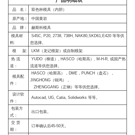
品 名：
双色杯模具（内胆）
原产地：
中国黄岩
品 牌：
赫斯科模具
模具材
S45C, P20, 2738, 738H, NAK80,SKD61,E420 等等供
料:
您选择。
模 架:
LKM（龙记模架）或自制模架.
热 流
YUDO（柳道）, HASCO（哈斯高）, M-H-R, 或国产热
道：
流道等供您选择。
HASCO（哈斯高），DME，PUNCH（盘石），
模具配
JINGHONG（锦鸿），
件：
ZHENGGANG（正钢）等等供您选择。
设计软
Autocad, UG, Catia, Solidworks 等等。
件：
包装方
出口包装。
式：
交 货
订单确认后45-50天。
期：