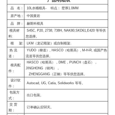
品 名：
10L水桶模具- 特点： 壁厚1.0MM
原产地：
中国黄岩
品 牌：
赫斯科模具
模具材
S45C, P20, 2738, 738H, NAK80,SKD61,E420 等等供
料:
您选择。
模 架:
LKM（龙记模架）或自制模架.
热 流
YUDO（柳道）, HASCO（哈斯高）, M-H-R, 或国产热
道：
流道等供您选择。
HASCO（哈斯高），DME，PUNCH（盘石），
模具配
JINGHONG（锦鸿），
件：
ZHENGGANG（正钢）等等供您选择。
设计软
Autocad, UG, Catia, Solidworks 等等。
件：
包装方
出口包装。
式：
交 货
订单确认后50天。
期：