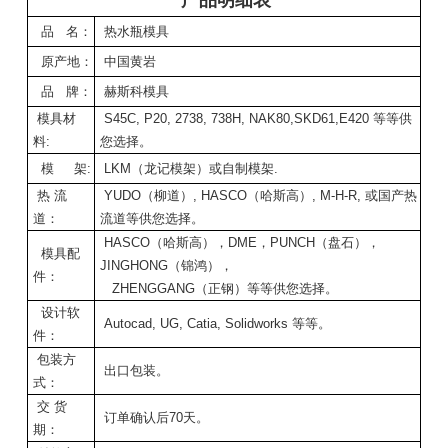
品 名：
热水瓶模具
原产地：
中国黄岩
品 牌：
赫斯科模具
模具材
S45C, P20, 2738, 738H, NAK80,SKD61,E420 等等供
料:
您选择。
模 架:
LKM（龙记模架）或自制模架.
热 流
YUDO（柳道）, HASCO（哈斯高）, M-H-R, 或国产热
道：
流道等供您选择。
HASCO（哈斯高），DME，PUNCH（盘石），
模具配
JINGHONG（锦鸿），
件：
ZHENGGANG（正钢）等等供您选择。
设计软
Autocad, UG, Catia, Solidworks 等等。
件：
包装方
出口包装。
式：
交 货
订单确认后70天。
期：