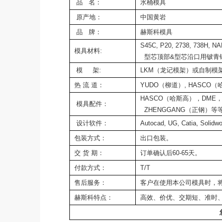
品 名：
水桶模具
原产地：
中国黄岩
品 牌：
赫斯科模具
S45C, P20, 2738, 738H
模具材料:
型芯顶部&型芯沿口用铍青
模 架:
LKM（龙记模架）或自制模架
热 流 道：
YUDO（柳道）, HASCO（
HASCO（哈斯高），DME，
模具配件：
ZHENGGANG（正钢）等
设计软件：
Autocad, UG, Catia, Soli
包装方式：
出口包装。
交 货 期：
订单确认后60-65天。
付款方式：
T/T
售后服务：
客户在使用本公司模具时，将
赫斯科特点：
高效、价优、交期短、准时